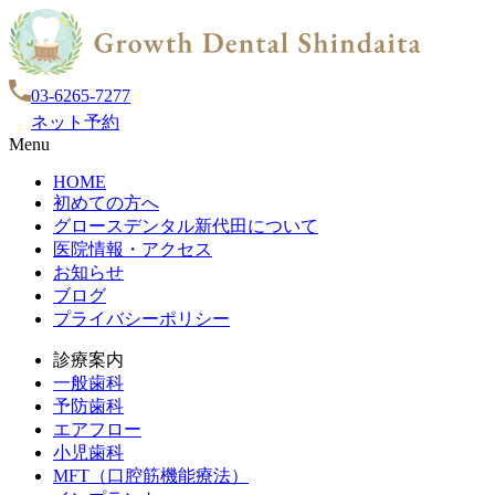
03-6265-7277
ネット予約
Menu
HOME
初めての方へ
グロースデンタル新代田について
医院情報・アクセス
お知らせ
ブログ
プライバシーポリシー
診療案内
一般歯科
予防歯科
エアフロー
小児歯科
MFT（口腔筋機能療法）