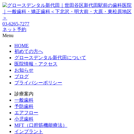
03-6265-7277
ネット予約
Menu
HOME
初めての方へ
グロースデンタル新代田について
医院情報・アクセス
お知らせ
ブログ
プライバシーポリシー
診療案内
一般歯科
予防歯科
エアフロー
小児歯科
MFT（口腔筋機能療法）
インプラント