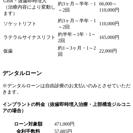
GBR・抜歯即時埋入
約3ヶ月～半年・1
66,000～
（治療内容により変動し
～2回
110,000円
ます）
約3ヶ月～半年・1
ソケットリフト
110,000円
～2回
約半年～1年・1～
ラテラルサイナスリフト
165,000円
2回
約1～3ヶ月・1～2
仮歯
22,000円
回
デンタルローン
※デンタルローンは自由診療のお支払いのみとさせていただ
きます。
インプラントの料金（抜歯即時埋入治療・上部構造ジルコニ
アの場合）
ローン対象額
471,000円
金利手数料
57,885円