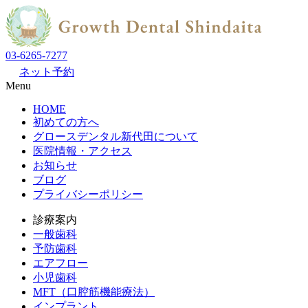
03-6265-7277
ネット予約
Menu
HOME
初めての方へ
グロースデンタル新代田について
医院情報・アクセス
お知らせ
ブログ
プライバシーポリシー
診療案内
一般歯科
予防歯科
エアフロー
小児歯科
MFT（口腔筋機能療法）
インプラント