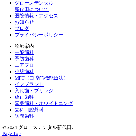
グロースデンタル
新代田について
医院情報・アクセス
お知らせ
ブログ
プライバシーポリシー
診療案内
一般歯科
予防歯科
エアフロー
小児歯科
MFT（口腔筋機能療法）
インプラント
入れ歯・ブリッジ
矯正歯科
審美歯科・ホワイトニング
歯科口腔外科
訪問歯科
© 2024 グロースデンタル新代田.
Page Top